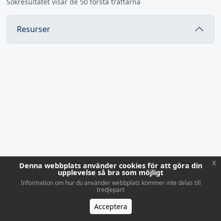
Sökresultatet visar de 50 första träffarna
Resurser
x
Denna webbplats använder cookies för att göra din
upplevelse så bra som möjligt
Information om hur du använder webbplats kommer inte delas till
tredjepart
Acceptera